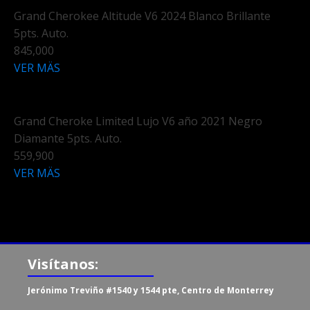
Grand Cherokee Altitude V6 2024 Blanco Brillante
5pts. Auto.
845,000
VER MÄS
Grand Cheroke Limited Lujo V6 año 2021 Negro
Diamante 5pts. Auto.
559,900
VER MÄS
Visítanos:
Jerónimo Treviño #1540 y 1544 pte, Centro de Monterrey