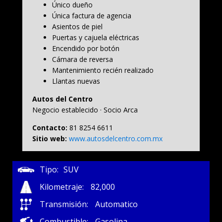
Único dueño
Única factura de agencia
Asientos de piel
Puertas y cajuela eléctricas
Encendido por botón
Cámara de reversa
Mantenimiento recién realizado
Llantas nuevas
Autos del Centro
Negocio establecido · Socio Arca
Contacto:
81 8254 6611
Sitio web:
www.autosdelcentro.com.mx
Tipo:
SUV
Kilometraje:
82,000
Transmisión:
Automatico
Combustible:
Gasolina