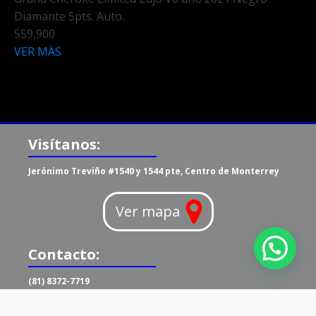
Diamante 5pts. Auto.
559,900
VER MÄS
Visítanos:
Jerónimo Treviño #1540 y 1544 pte, Centro de Monterrey
Ver mapa
Contacto:
(81) 8372-7719
PREVIA CITA.
E-mail: ventas@autosdelcentro.com.mx